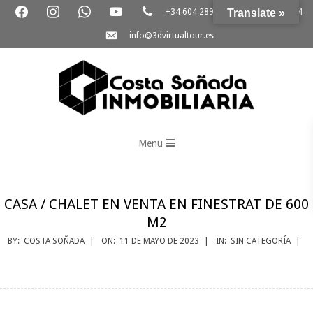
facebook
instagram
whatsapp
youtube
phone
Skip
+34 604 289 264
Translate »
+34 865 796 054
to
email-
info@3dvirtualtour.es
content
alt
3D
Primary
Virtual
Menu
Navigation
Tour
Menu
CASA / CHALET EN VENTA EN FINESTRAT DE 600
M2
BY:
COSTA SOÑADA
ON:
11 DE MAYO DE 2023
IN:
SIN CATEGORÍA