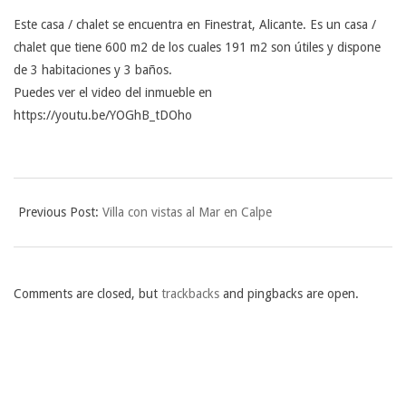
Este casa / chalet se encuentra en Finestrat, Alicante. Es un casa /
chalet que tiene 600 m2 de los cuales 191 m2 son útiles y dispone
de 3 habitaciones y 3 baños.
Puedes ver el video del inmueble en
https://youtu.be/YOGhB_tDOho
2023-
05-
Previous Post:
Villa con vistas al Mar en Calpe
11
Comments are closed, but
trackbacks
and pingbacks are open.