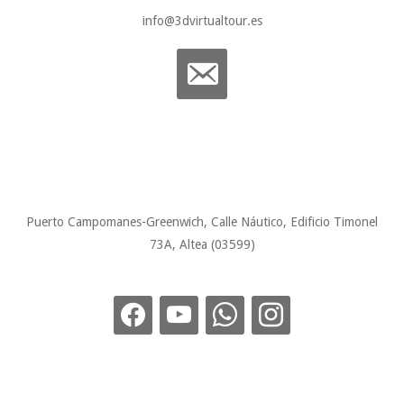
info@3dvirtualtour.es
email-
alt
Puerto Campomanes-Greenwich, Calle Náutico, Edificio Timonel
73A, Altea (03599)
facebook
youtube
whatsapp
instagram