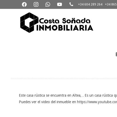
facebook
instagram
whatsapp
youtube
phone
Skip
+34 604 289 264
+34 865
to
content
3D
Virtual
Tour
Este casa rústica se encuentra en Altea, . Es un casa rústica 
Puedes ver el video del inmueble en https://www.youtube.