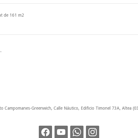
at de 161 m2
.
to Campomanes-Greenwich, Calle Náutico, Edificio Timonel 73A, Altea (0
facebook
youtube
whatsapp
instagram