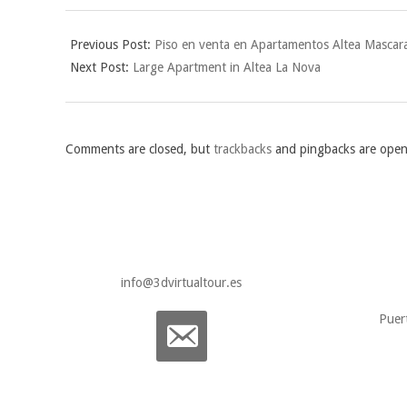
2023-
05-
Previous Post:
Piso en venta en Apartamentos Altea Mascar
11
Next Post:
Large Apartment in Altea La Nova
Comments are closed, but
trackbacks
and pingbacks are open
info@3dvirtualtour.es
Puer
email-
alt