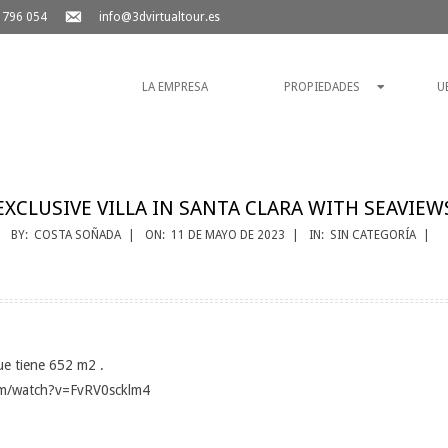
email-
 796 054
info@3dvirtualtour.es
alt
Primary
Navigation
LA EMPRESA
PROPIEDADES
U
Menu
EXCLUSIVE VILLA IN SANTA CLARA WITH SEAVIEW
BY:
COSTA SOÑADA
ON:
11 DE MAYO DE 2023
IN:
SIN CATEGORÍA
que tiene 652 m2 .
com/watch?v=FvRV0scklm4