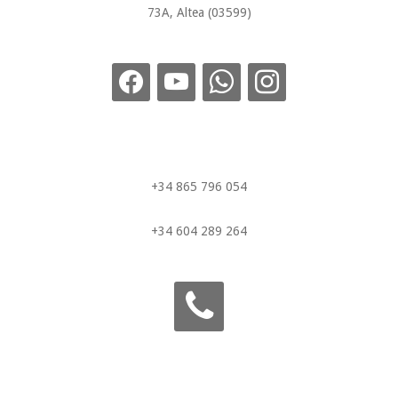
73A, Altea (03599)
facebook
youtube
whatsapp
instagram
+34 865 796 054
+34 604 289 264
phone