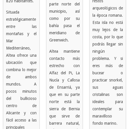
820 habitantes.
restos
parte norte del
arqueológicos de
municipio, así
Situada
la época romana.
como por su
estratégicamente
Esta isla no está
bahía pasa el
entre las
muy lejos de la
meridiano de
montañas y el
costa, por lo que
Greenwich.
Mar
podrás llegar sin
Mediterráneo,
Altea mantiene
ningún
Altea ofrece una
contacto más
problema. Y si
ubicación que
estrecho con
eres más de
combina lo mejor
Alfaz del Pi, La
bucear o
de ambos
Nucía y Callosa
practicar snorkel,
mundos. A
de Ensarriá, ya
sus aguas
pocos minutos
que en su parte
cristalinas son
del bullicioso
norte está la
ideales para
centro de
sierra de Bernia
contemplar su
Alicante y con
que sirve de
maravilloso
fácil acceso a las
barrera natural,
fondo marino.
principales