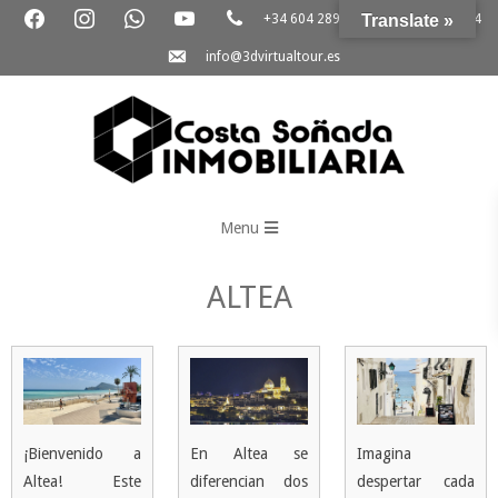
facebook
instagram
whatsapp
youtube
phone
Skip
+34 604 289 264
Translate »
+34 865 796 054
to
email-
info@3dvirtualtour.es
content
alt
3D
Primary
Virtual
Menu
Navigation
Tour
Menu
ALTEA
¡Bienvenido a
En Altea se
Imagina
Altea! Este
diferencian dos
despertar cada