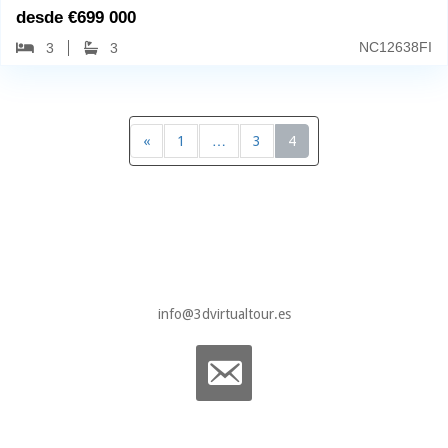
desde
€
699 000
NC12638FI
3
3
«
1
…
3
4
info@3dvirtualtour.es