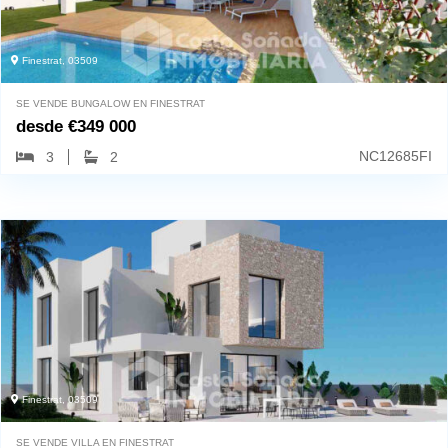
Finestrat, 03509
SE VENDE BUNGALOW EN FINESTRAT
desde
€
349 000
NC12685FI
3
2
Finestrat, 03509
SE VENDE VILLA EN FINESTRAT