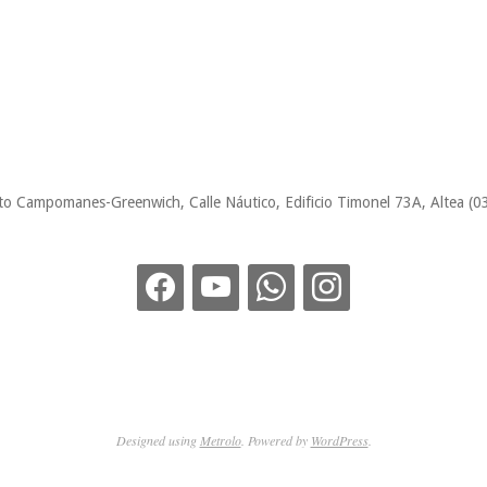
to Campomanes-Greenwich, Calle Náutico, Edificio Timonel 73A, Altea (0
Designed using
Metrolo
. Powered by
WordPress
.