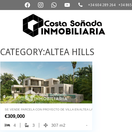
+34 604 289 264
+34 865
3D
Virtual
CATEGORY:ALTEA HILLS
Tour
Altea la Vella, 03599
SE VENDE PARCELA CON PROYECTO DE VILLA EN ALTEA LA VELLA
€
309,000
-
4
3
307 m2