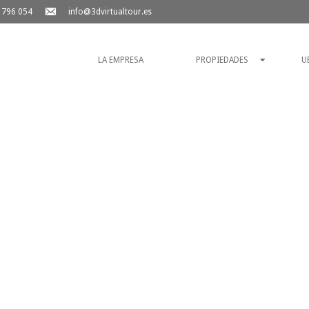
 796 054
info@3dvirtualtour.es
LA EMPRESA
PROPIEDADES
U