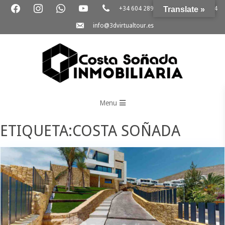
+34 604 289 264
Translate »
+34 865 796 054
info@3dvirtualtour.es
3D
Virtual
Menu
Tour
ETIQUETA:COSTA SOÑADA