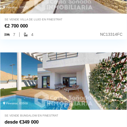
Finestrat, 03509
SE VENDE VILLA DE LUJO EN FINESTRAT
€
2 700 000
NC13314FC
7
4
Finestrat, 03509
SE VENDE BUNGALOW EN FINESTRAT
desde
€
349 000