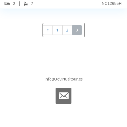
NC12685FI
3
2
«
1
2
3
info@3dvirtualtour.es