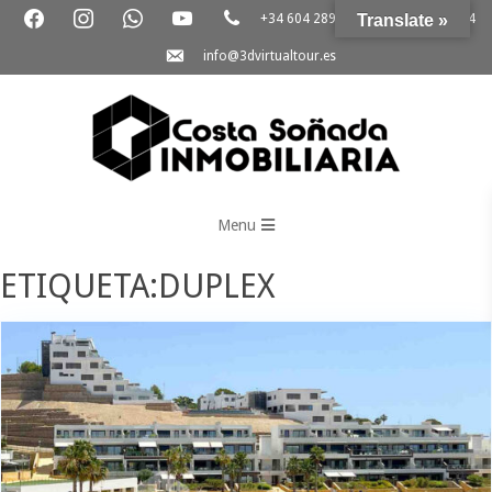
+34 604 289 264
Translate »
+34 865 796 054
info@3dvirtualtour.es
3D
Virtual
Menu
Tour
ETIQUETA:DUPLEX