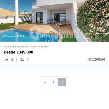
Finestrat, 03509
SE VENDE BUNGALOW EN FINESTRAT
desde
€
349 000
NC12685FI
3
2
«
1
2