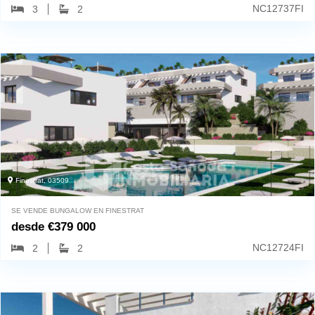
NC12737FI
3
2
Finestrat, 03509
SE VENDE BUNGALOW EN FINESTRAT
desde
€
379 000
NC12724FI
2
2