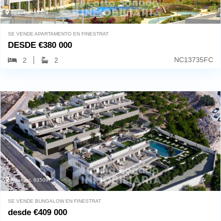
Finestrat, 03509
SE VENDE APARTAMENTO EN FINESTRAT
DESDE
€
380 000
NC13735FC
2
2
Finestrat, 03509
SE VENDE BUNGALOW EN FINESTRAT
desde
€
409 000