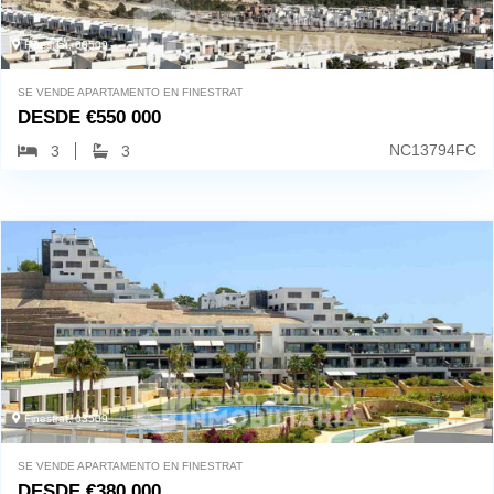
Finestrat, 03509
SE VENDE APARTAMENTO EN FINESTRAT
DESDE
€
550 000
NC13794FC
3
3
Finestrat, 03509
SE VENDE APARTAMENTO EN FINESTRAT
DESDE
€
380 000