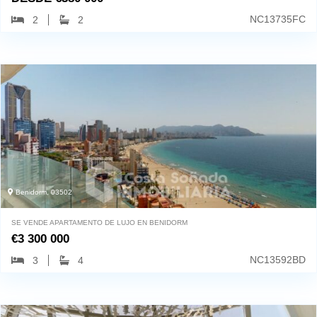
NC13735FC
2
2
Benidorm, 03502
SE VENDE APARTAMENTO DE LUJO EN BENIDORM
€
3 300 000
NC13592BD
3
4