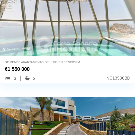
Benidorm, 03502
SE VENDE APARTAMENTO DE LUJO EN BENIDORM
€
1 550 000
NC13536BD
3
2