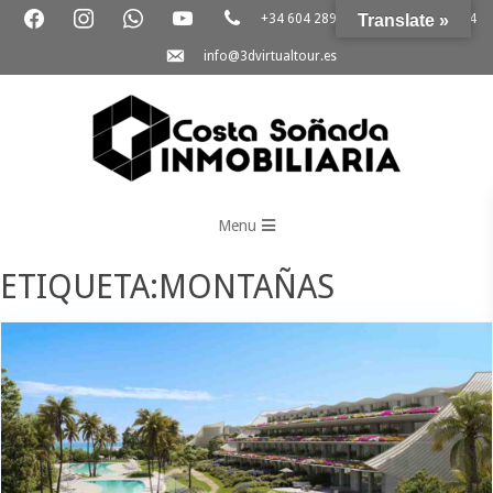
+34 604 289 264
Translate »
+34 865 796 054
info@3dvirtualtour.es
3D
Virtual
Menu
Tour
ETIQUETA:MONTAÑAS