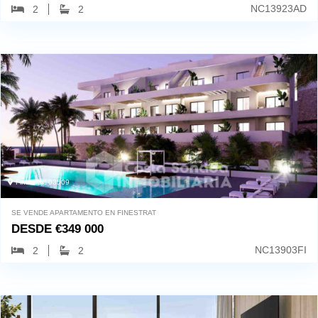
NC13923AD
2
2
Finestrat, 03509
SE VENDE APARTAMENTO EN FINESTRAT
DESDE
€
349 000
NC13903FI
2
2