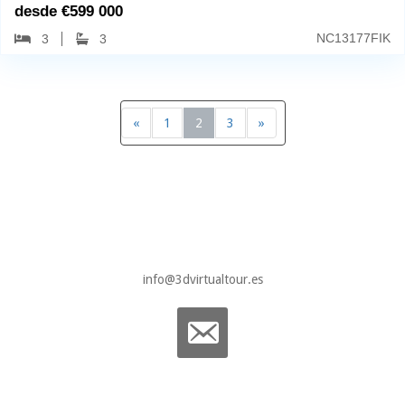
desde
€
599 000
NC13177FIK
3
3
«
1
2
3
»
info@3dvirtualtour.es