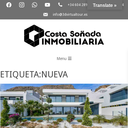
+34 604 289 264
Translate »
+34 865 796 054
info@3dvirtualtour.es
3D
Virtual
Menu
Tour
ETIQUETA:NUEVA