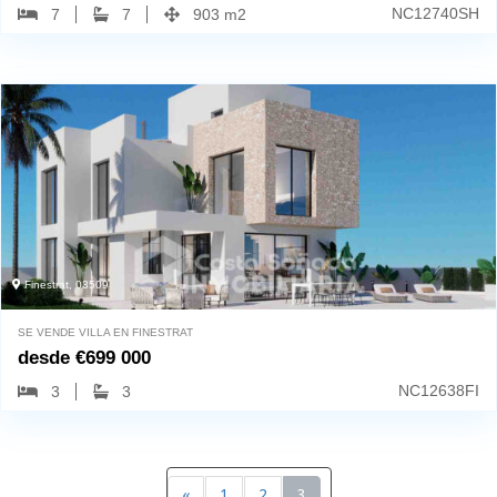
NC12740SH
7
7
903 m2
Finestrat, 03509
SE VENDE VILLA EN FINESTRAT
desde
€
699 000
NC12638FI
3
3
«
1
2
3