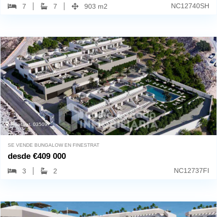
NC12740SH
7
7
903 m2
Finestrat, 03509
SE VENDE BUNGALOW EN FINESTRAT
desde
€
409 000
NC12737FI
3
2