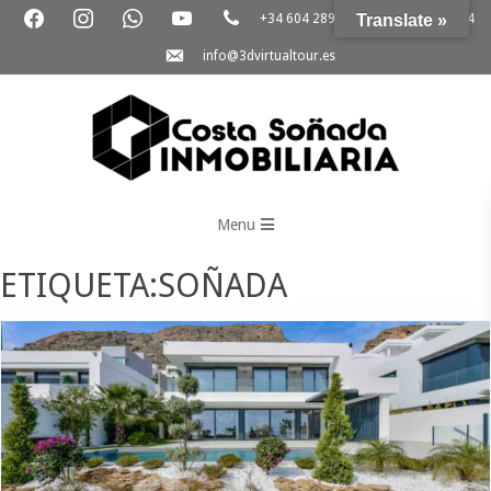
+34 604 289 264
Translate »
+34 865 796 054
info@3dvirtualtour.es
3D
Virtual
Menu
Tour
ETIQUETA:SOÑADA