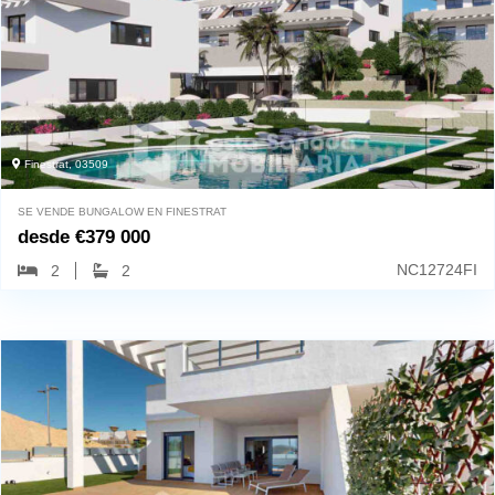
Finestrat, 03509
SE VENDE BUNGALOW EN FINESTRAT
desde
€
379 000
NC12724FI
2
2