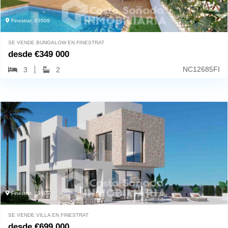
Finestrat, 03509
SE VENDE BUNGALOW EN FINESTRAT
desde
€
349 000
NC12685FI
3
2
Finestrat, 03509
SE VENDE VILLA EN FINESTRAT
desde
€
699 000