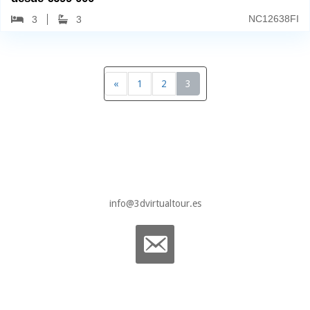
NC12638FI
3
3
«
1
2
3
info@3dvirtualtour.es