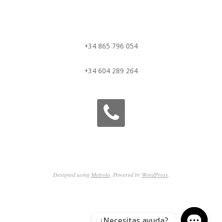
+34 865 796 054
+34 604 289 264
Designed using
Metrolo
. Powered by
WordPress
.
¿Necesitas ayuda?