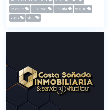
NUEVO CONSTRUCION
REAL
sale
se vende
SEVENDE
Soñada
VENDE
venta
vista