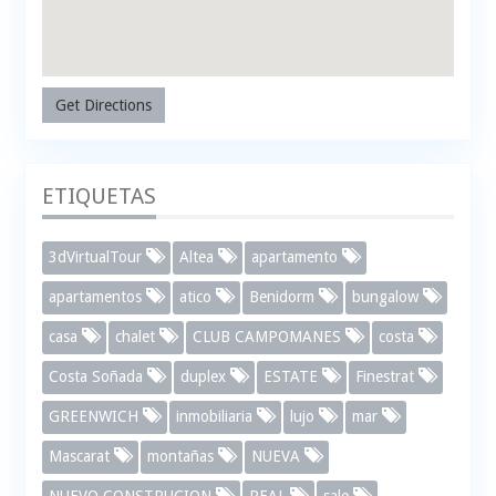
Get Directions
ETIQUETAS
3dVirtualTour
Altea
apartamento
apartamentos
atico
Benidorm
bungalow
casa
chalet
CLUB CAMPOMANES
costa
Costa Soñada
duplex
ESTATE
Finestrat
GREENWICH
inmobiliaria
lujo
mar
Mascarat
montañas
NUEVA