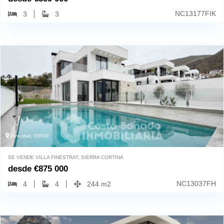
NC13177FIK
3
3
Finestrat, 03509
SE VENDE VILLA FINESTRAT, SIERRA CORTINA
desde
€
875 000
NC13037FH
4
4
244 m2