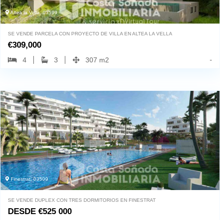
Altea la Vella, 03599
SE VENDE PARCELA CON PROYECTO DE VILLA EN ALTEA LA VELLA
€
309,000
-
4
3
307 m2
Finestrat, 03509
SE VENDE DUPLEX CON TRES DORMITORIOS EN FINESTRAT
DESDE
€
525 000