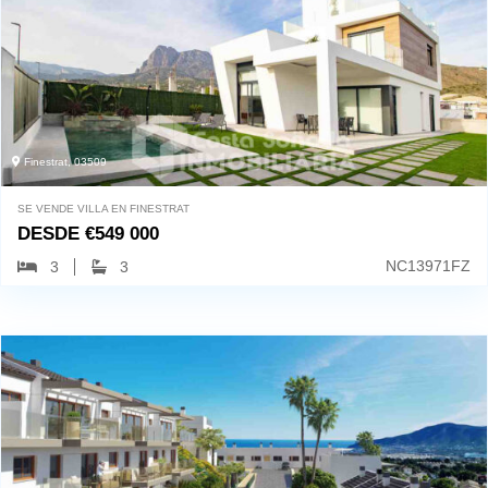
Finestrat, 03509
SE VENDE VILLA EN FINESTRAT
DESDE
€
549 000
NC13971FZ
3
3