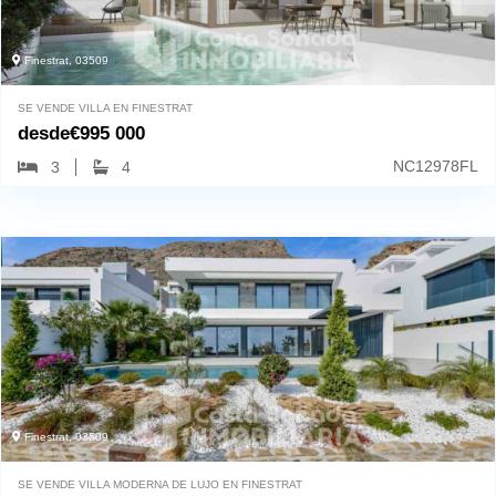
Finestrat, 03509
SE VENDE VILLA EN FINESTRAT
desde
€
995 000
NC12978FL
3
4
Finestrat, 03509
SE VENDE VILLA MODERNA DE LUJO EN FINESTRAT