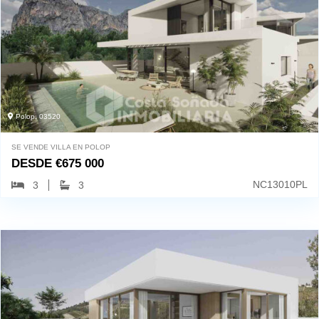
Polop, 03520
SE VENDE VILLA EN POLOP
DESDE
€
675 000
NC13010PL
3
3