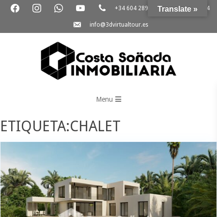
+34 604 289 264
Translate »
+34 865 796 054
info@3dvirtualtour.es
3D
Virtual
Menu
Tour
ETIQUETA:CHALET