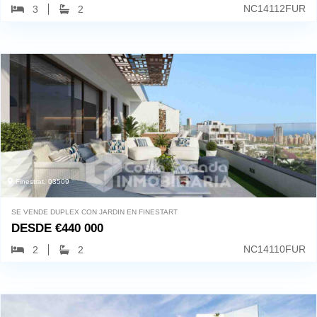
NC14112FUR
3
2
Finestrat, 03509
SE VENDE DUPLEX CON JARDIN EN FINESTART
DESDE
€
440 000
NC14110FUR
2
2