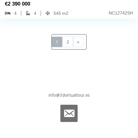
€
2 390 000
NC12742SH
4
4
545 m2
1
2
»
info@3dvirtualtour.es