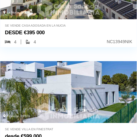
La Nucia, 03530
SE VENDE CASA ADOSADA EN LA NUCIA
DESDE
€
395 000
NC13949NIK
4
4
Finestrat, 03509
SE VENDE VILLA EN FINESTRAT
desde
€
599 000