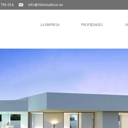
 796 054
info@3dvirtualtour.es
LA EMPRESA
PROPIEDADES
U