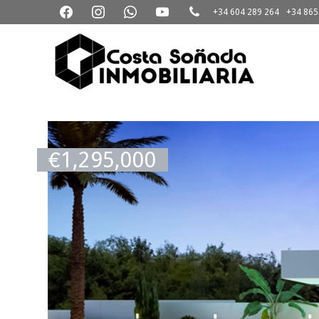
+34 604 289 264
+34 865
3D
Virtual
Tour
€
1,295,000