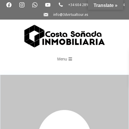
+34 604 289 264
Translate »
+34 865 796 054
info@3dvirtualtour.es
3D
Virtual
Menu
Tour