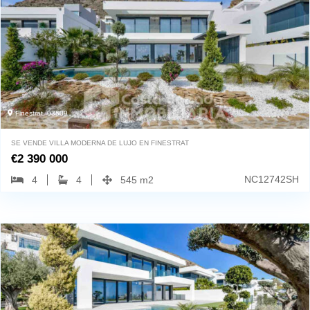
Finestrat, 03509
SE VENDE VILLA MODERNA DE LUJO EN FINESTRAT
€
2 390 000
NC12742SH
4
4
545 m2