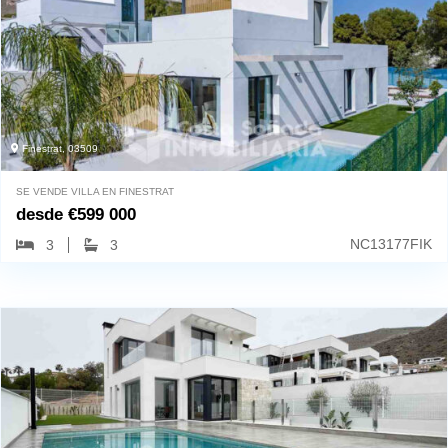
Finestrat, 03509
SE VENDE VILLA EN FINESTRAT
desde
€
599 000
NC13177FIK
3
3