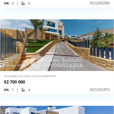
NC13592BD
3
4
Finestrat, 03509
SE VENDE VILLA DE LUJO EN FINESTRAT
€
2 700 000
NC13314FC
7
4