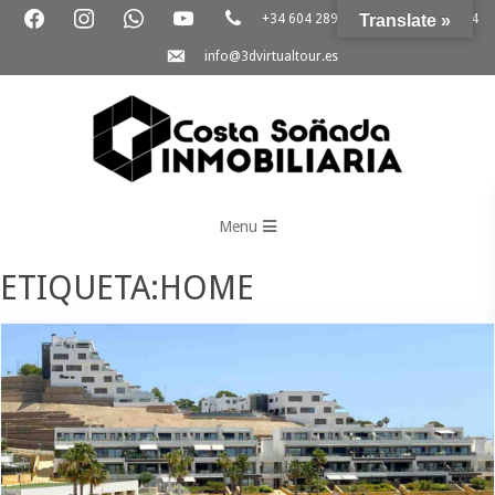
+34 604 289 264
Translate »
+34 865 796 054
info@3dvirtualtour.es
3D
Virtual
Menu
Tour
ETIQUETA:HOME