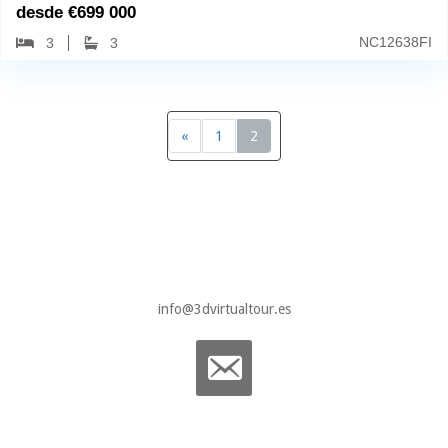
desde
€
699 000
NC12638FI
3
3
«
1
2
info@3dvirtualtour.es