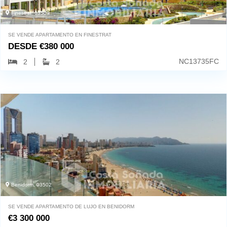
Finestrat, 03509
SE VENDE APARTAMENTO EN FINESTRAT
DESDE
€
380 000
NC13735FC
2
2
Benidorm, 03502
SE VENDE APARTAMENTO DE LUJO EN BENIDORM
€
3 300 000