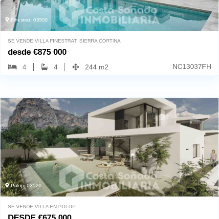
Finestrat, 03509
SE VENDE VILLA FINESTRAT, SIERRA CORTINA
desde
€
875 000
NC13037FH
4
4
244 m2
Polop, 03520
SE VENDE VILLA EN POLOP
DESDE
€
675 000