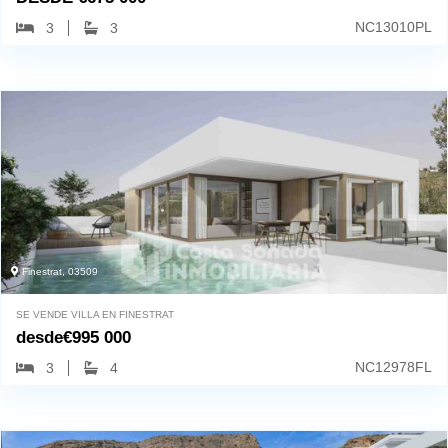
NC13010PL
3
3
Finestrat, 03509
SE VENDE VILLA EN FINESTRAT
desde
€
995 000
NC12978FL
3
4