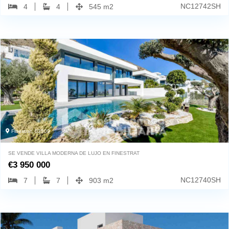
NC12742SH
4
4
545 m2
Finestrat, 03509
SE VENDE VILLA MODERNA DE LUJO EN FINESTRAT
€
3 950 000
NC12740SH
7
7
903 m2