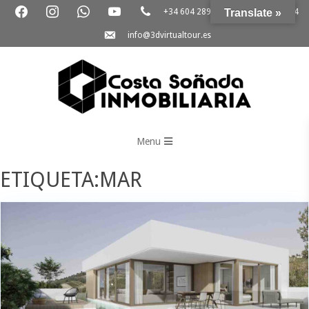
+34 604 289 264
Translate »
+34 865 796 054
info@3dvirtualtour.es
3D
Virtual
Menu
Tour
ETIQUETA:MAR