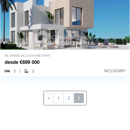
Finestrat, 03509
SE VENDE VILLA EN FINESTRAT
desde
€
699 000
NC12638FI
3
3
«
1
2
3