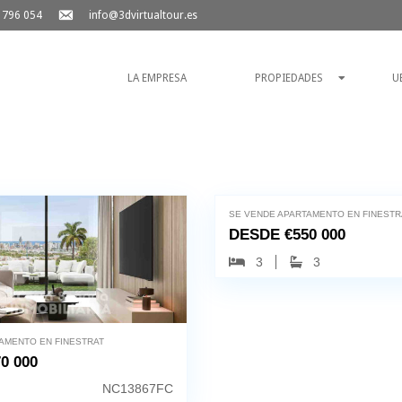
 796 054
info@3dvirtualtour.es
LA EMPRESA
PROPIEDADES
U
Finestrat, 03509
SE VENDE APARTAMENTO EN FINESTR
DESDE
€
550 000
3
3
AMENTO EN FINESTRAT
0 000
NC13867FC