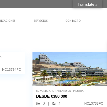
Translate »
BICACIONES
SERVICIOS
CONTACTO
AT
NC13794FC
Finestrat, 03509
SE VENDE APARTAMENTO EN FINESTRAT
DESDE
€
380 000
NC13735FC
2
2