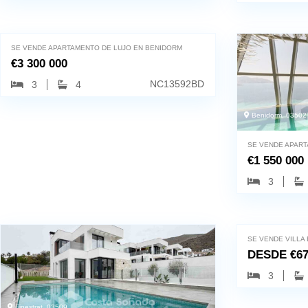
Benidorm, 03502
SE VENDE APARTAMENTO DE LUJO EN BENIDORM
€
3 300 000
NC13592BD
3
4
Benidorm, 03502
SE VENDE APART
€
1 550 000
3
Polop, 03520
SE VENDE VILLA
DESDE
€
67
3
Finestrat, 03509