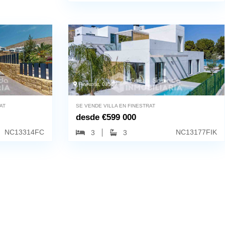
Finestrat, 03509
AT
SE VENDE VILLA EN FINESTRAT
desde
€
599 000
NC13314FC
NC13177FIK
3
3