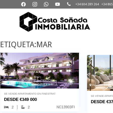
+34 604 289 264
+34 865
3D
Virtual
ETIQUETA:MAR
Tour
Finestrat, 03509
Finestrat, 03509
SE VENDE APARTAMENTO EN FINESTRAT
SE VENDE APART
DESDE
€
349 000
DESDE
€
37
NC13903FI
2
2