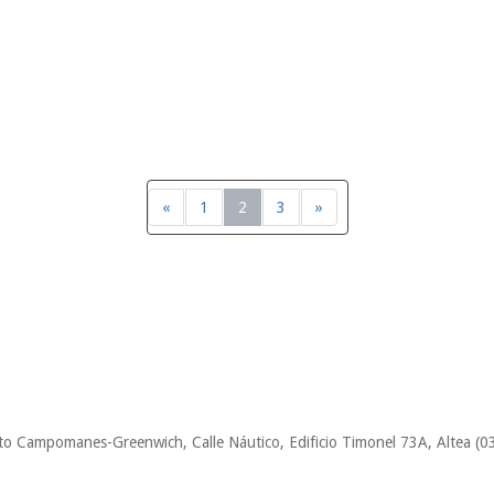
«
1
2
3
»
to Campomanes-Greenwich, Calle Náutico, Edificio Timonel 73A, Altea (0